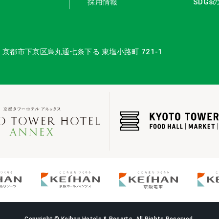
採用情報
SDGs
16 京都市下京区
烏丸通七条下る 東塩小路町 721-1